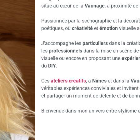
Une table d’été sous le
soleil de la Méditerranée
E
ATEL