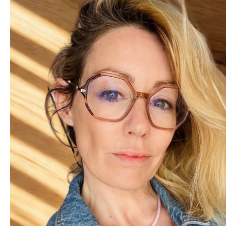
Dîner d’été sous un ballet
Ocean Lover
de raies lumineuses
BOUTIQU