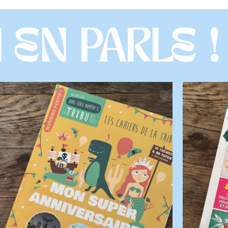
ignez la communauté
ROSE CARAMELLE
restez informé des nouveautés et recevez des offres privilégiées
 NEWSLETTER ROSE CARAMELLE
m*
e email*