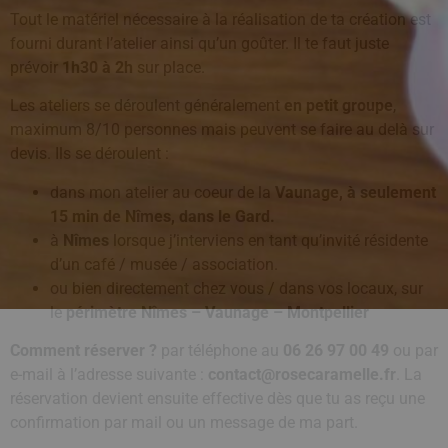
Tout le matériel nécessaire à la réalisation de ta création est
fourni durant l’atelier ainsi qu’un goûter. Il te faut juste
prévoir
1h30 à 2h
sur place.
Les ateliers se déroulent généralement
en petit groupe
,
maximum 8/10 personnes mais peuvent se faire au delà sur
devis. Ils se déroulent :
dans mon atelier au coeur de la
Vaunage, à seulement
15 min de Nîmes, dans le Gard.
à
Nîmes
lorsque j’interviens en tant qu’invité résidente
d’un café / musée / association.
ou bien directement chez vous / dans vos locaux, sur
le
périmètre Nîmes – Vaunage – Montpellier
Comment réserver ?
par téléphone au
06 26 97 00 49
ou par
e-mail à l’adresse suivante :
contact@rosecaramelle.fr
. La
réservation devient ensuite effective dès que tu as reçu une
confirmation par mail ou un message de ma part.