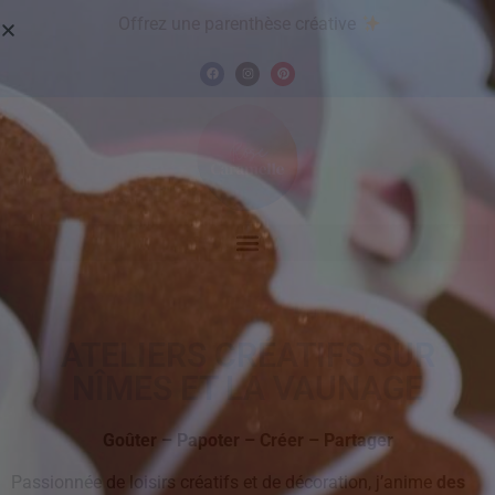
Offrez une parenthèse créative
ATELIERS CRÉATIFS SUR
NÎMES ET LA VAUNAGE
Goûter – Papoter – Créer – Partager
Passionnée de loisirs créatifs et de décoration, j’anime
des