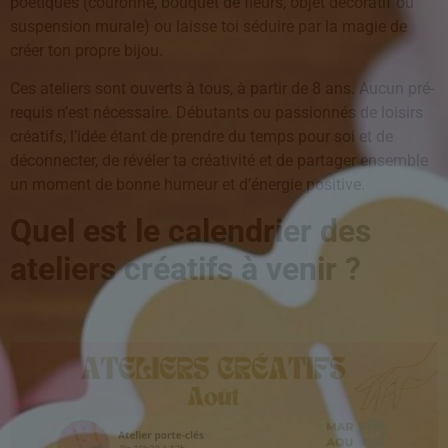
poétiques (couronne, bouquet de fleurs, objet décoratif ou
suspension murale) ou laisse toi séduire par la magie de
créer ton propre bijou.
Ces ateliers sont ouverts à tous, à partir de 8 ans. Aucun pré-
requis n’est nécessaire. Débutants ou passionnés de loisirs
créatifs, l’idée étant de prendre du temps pour soi et de
déconnecter, de révéler ta créativité et de partager ensemble
un moment de bonne humeur et d’énergie positive.
Quel est le calendrier des
ateliers créatifs à venir ?