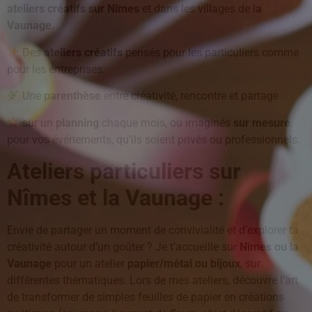
ateliers
créatifs sur Nîmes
et dans les villages de l
a
Vaunage
.
Des
ateliers créatifs
pensés pour les particuliers comme
pour les entreprises.
Une
parenthèse
entre créativité, rencontre et partage
sur un
planning
chaque mois, ou imaginés
sur mesure
pour vos événements, qu’ils soient privés ou professionnels.
Ateliers particuliers sur
Nîmes et la Vaunage :
Envie de partager un moment de convivialité et d’explorer ta
créativité autour d’un goûter ? Je t’accueille sur
Nîmes ou la
Vaunage
pour un atelier
papier/métal ou bijoux
, sur
différentes thématiques. Lors de mes ateliers, découvre l’art
de transformer de simples feuilles de papier en créations