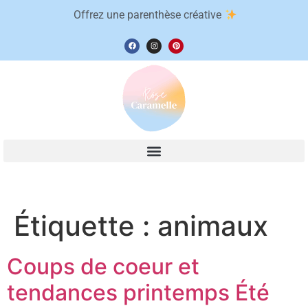
Offrez une parenthèse créative
Étiquette :
animaux
Coups de coeur et
tendances printemps Été