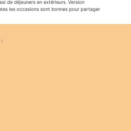
ussi de déjeuners en extérieurs. Version
outes les occasions sont bonnes pour partager
 !