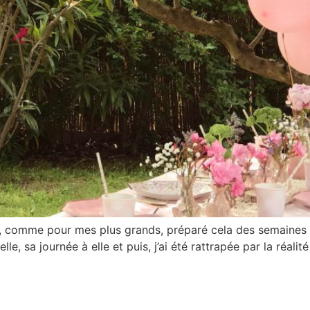
é, comme pour mes plus grands, préparé cela des semaines à
le, sa journée à elle et puis, j’ai été rattrapée par la réal