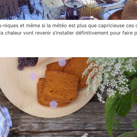
ues-niques et même si la météo est plus que capricieuse ces
t la chaleur vont revenir s’installer définitivement pour faire p