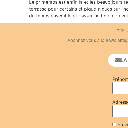
Le printemps est enfin là et les beaux jours r
terrasse pour certains et pique-niques sur l’
du temps ensemble et passer un bon moment
Rejo
Abonnez-vous à la newsletter, 
LA
Préno
Adress
En vo