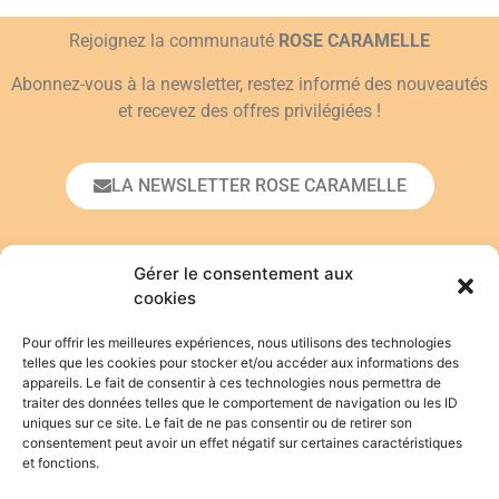
Rejoignez la communauté
ROSE CARAMELLE
Abonnez-vous à la newsletter, restez informé des nouveautés
et recevez des offres privilégiées !
LA NEWSLETTER ROSE CARAMELLE
Prénom*
Gérer le consentement aux
cookies
Pour offrir les meilleures expériences, nous utilisons des technologies
Adresse email*
telles que les cookies pour stocker et/ou accéder aux informations des
appareils. Le fait de consentir à ces technologies nous permettra de
traiter des données telles que le comportement de navigation ou les ID
uniques sur ce site. Le fait de ne pas consentir ou de retirer son
En vous inscrivant, vous acceptez de vous
consentement peut avoir un effet négatif sur certaines caractéristiques
conformer à la
politique de confidentialité
.
et fonctions.