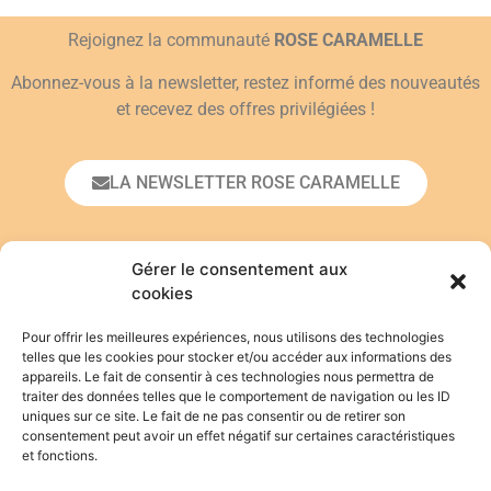
Rejoignez la communauté
ROSE CARAMELLE
Abonnez-vous à la newsletter, restez informé des nouveautés
et recevez des offres privilégiées !
LA NEWSLETTER ROSE CARAMELLE
Prénom*
Gérer le consentement aux
cookies
Pour offrir les meilleures expériences, nous utilisons des technologies
Adresse email*
telles que les cookies pour stocker et/ou accéder aux informations des
appareils. Le fait de consentir à ces technologies nous permettra de
traiter des données telles que le comportement de navigation ou les ID
uniques sur ce site. Le fait de ne pas consentir ou de retirer son
En vous inscrivant, vous acceptez de vous
consentement peut avoir un effet négatif sur certaines caractéristiques
conformer à la
politique de confidentialité
.
et fonctions.