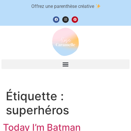
Offrez une parenthèse créative
Étiquette :
superhéros
Today I’m Batman