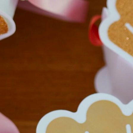
vaisselle et d’accessoires de fête sur le thèmes des
ballerines. J’ai vraiment craqué sur cette collection
d’articles aux jolies notes roses poudrées, rehaussés
d’une touche de doré. Pompons, tutus, justaucorps…
C’est une véritable replongée dans les souvenirs
d’enfance que m’offre le créateur Talking Tables ! Qui n’a
jamais rêvé, petite fille, de devenir danseuse étoile ? Ce
thème est vraiment adorable ! Une jolie idée de
fête pour les anniversaires de petites filles, pour toutes
les passionnées de danse classique et pour se replonger
dans les rêves d’enfants. Voilà, je vous préviens, vous
allez craquer !
Voici ma planche d’inspiration, à retrouver en boutique
ici
: