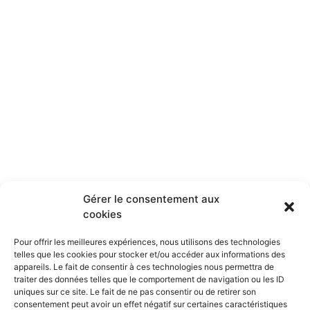
Rejoignez la communauté
ROSE CARAMELLE
Abonnez-vous à la newsletter, restez informé des nouveautés
et recevez des offres privilégiées !
LA NEWSLETTER ROSE CARAMELLE
Prénom*
Gérer le consentement aux
cookies
Pour offrir les meilleures expériences, nous utilisons des technologies
Adresse email*
telles que les cookies pour stocker et/ou accéder aux informations des
appareils. Le fait de consentir à ces technologies nous permettra de
traiter des données telles que le comportement de navigation ou les ID
uniques sur ce site. Le fait de ne pas consentir ou de retirer son
En vous inscrivant, vous acceptez de vous
consentement peut avoir un effet négatif sur certaines caractéristiques