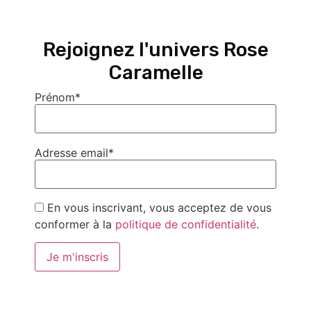
Rejoignez l'univers Rose
Caramelle
A très vite !
Prénom*
Charlotte
Étiqueté
danse
Adresse email*
Laisser un commentaire
Votre adresse e-mail ne sera pas publiée.
Les champs
En vous inscrivant, vous acceptez de vous
obligatoires sont indiqués avec
*
conformer à la
politique de confidentialité
.
Commentaire
*