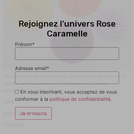
Rejoignez l'univers Rose
Caramelle
Prénom*
Adresse email*
Vous pouvez aussi créer des Dahlias plus grands pour
habiller un mur dans votre intérieur ou comme
suspension sur une porte !
En vous inscrivant, vous acceptez de vous
conformer à la
politique de confidentialité
.
Voilà,
Bien à vous.
Charlotte