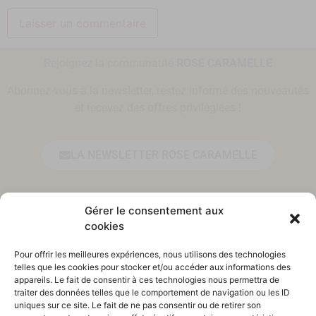
Rejoignez la communauté
ROSE CARAMELLE
Abonnez-vous à la newsletter, restez informé des nouveautés
et recevez des offres privilégiées !
LA NEWSLETTER ROSE CARAMELLE
Prénom*
Gérer le consentement aux
cookies
Pour offrir les meilleures expériences, nous utilisons des technologies
Adresse email*
telles que les cookies pour stocker et/ou accéder aux informations des
appareils. Le fait de consentir à ces technologies nous permettra de
traiter des données telles que le comportement de navigation ou les ID
uniques sur ce site. Le fait de ne pas consentir ou de retirer son
En vous inscrivant, vous acceptez de vous