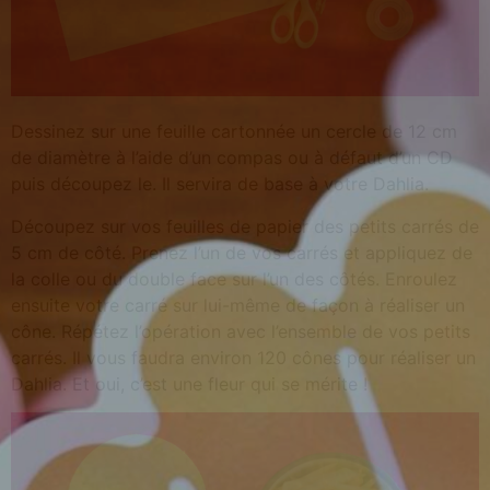
Dessinez sur une feuille cartonnée un cercle de 12 cm
de diamètre à l’aide d’un compas ou à défaut d’un CD
puis découpez le. Il servira de base à votre Dahlia.
Découpez sur vos feuilles de papier des petits carrés de
5 cm de côté. Prenez l’un de vos carrés et appliquez de
la colle ou du double face sur l’un des côtés. Enroulez
ensuite votre carré sur lui-même de façon à réaliser un
cône. Répétez l’opération avec l’ensemble de vos petits
carrés. Il vous faudra environ 120 cônes pour réaliser un
Dahlia. Et oui, c’est une fleur qui se mérite !