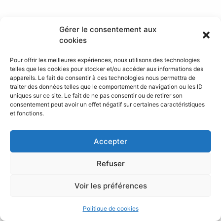
Gérer le consentement aux
E-mail
*
cookies
Pour offrir les meilleures expériences, nous utilisons des technologies
telles que les cookies pour stocker et/ou accéder aux informations des
Site web
appareils. Le fait de consentir à ces technologies nous permettra de
traiter des données telles que le comportement de navigation ou les ID
uniques sur ce site. Le fait de ne pas consentir ou de retirer son
consentement peut avoir un effet négatif sur certaines caractéristiques
et fonctions.
Enregistrer mon nom, mon e-mail et mon site dans le
navigateur pour mon prochain commentaire.
Accepter
Refuser
Rejoignez la communauté
ROSE CARAMELLE
Voir les préférences
Abonnez-vous à la newsletter, restez informé des nouveautés
et recevez des offres privilégiées !
Politique de cookies