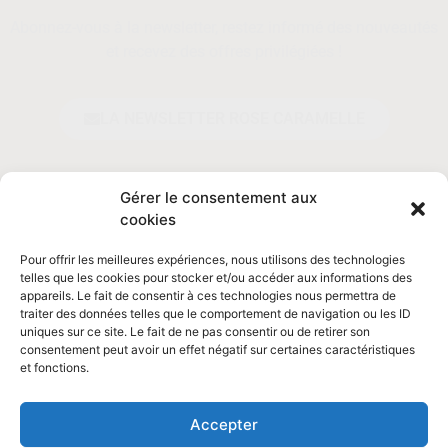
Abonnez-vous à la newsletter, restez informé des nouveautés
et recevez des offres privilégiées !
LA NEWSLETTER ROSE CARAMELLE
Prénom*
Gérer le consentement aux
cookies
Pour offrir les meilleures expériences, nous utilisons des technologies
Adresse email*
telles que les cookies pour stocker et/ou accéder aux informations des
appareils. Le fait de consentir à ces technologies nous permettra de
traiter des données telles que le comportement de navigation ou les ID
uniques sur ce site. Le fait de ne pas consentir ou de retirer son
En vous inscrivant, vous acceptez de vous
consentement peut avoir un effet négatif sur certaines caractéristiques
conformer à la
politique de confidentialité
.
et fonctions.
Accepter