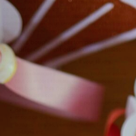
carton… que vous pourrez détourner soit sous forme de
calendrier de l’Avent, comme je l’ai fait ici … soit
simplement pour réaliser une déco sympa à Noël
comme un chemin ou un centre de table ou encore pour
orner une cheminée, un meuble dans votre intérieur.
DIY : des bougies en carton pour un
calendrier de l’avent ou décorer sa maison
Pour réaliser ce tuto très simple, il vous faudra :
des rouleaux de papier toilettes, rouleaux essuie-
tout ou encore rouleaux de papier cadeaux
des bougies leds type chauffe-plats
un pistolet à colle avec des recharges
une petite paire de ciseaux si possible courbe
de la peinture
et tout ce que vous voulez pour customiser vos
bougies : poscas, peinture, feutres, tampons,
collages etc..