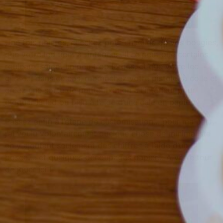
Une fois peintes, checkez pour chacune de vos bougies,
que votre led tient à l’intérieur.. Il se peut que certains
rouleaux soient un peu trop larges, et que votre led
glisse… dans ce cas, rebranchez votre pistolet à colle et
créez une sorte de petite fixation à l’intérieur pour
bloquer la led ou bien à l’aide d’une cale en papier.
Passez enfin à l’étape de customisation… pour ma part,
j’ai voulu volontairement quelque chose de minimaliste
en y ajoutant seulement des chiffres à l’aide d’un
posca…. et quelques découpages papier… A votre tour
de jouer ici !