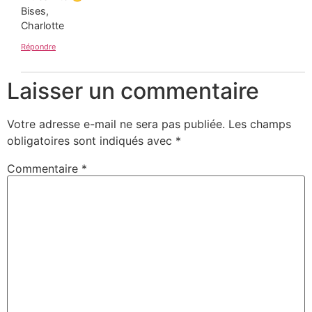
Bises,
Charlotte
Répondre
Laisser un commentaire
Votre adresse e-mail ne sera pas publiée.
Les champs
obligatoires sont indiqués avec
*
Rejoignez l'univers Rose
Commentaire
*
Caramelle
Prénom*
Adresse email*
En vous inscrivant, vous acceptez de vous