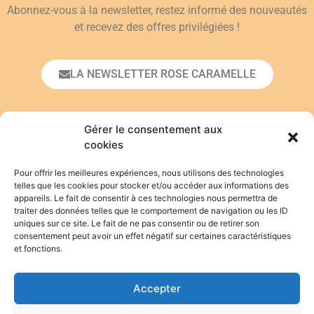
Abonnez-vous à la newsletter, restez informé des nouveautés
et recevez des offres privilégiées !
LA NEWSLETTER ROSE CARAMELLE
Prénom*
Gérer le consentement aux
cookies
Pour offrir les meilleures expériences, nous utilisons des technologies
Adresse email*
telles que les cookies pour stocker et/ou accéder aux informations des
appareils. Le fait de consentir à ces technologies nous permettra de
traiter des données telles que le comportement de navigation ou les ID
uniques sur ce site. Le fait de ne pas consentir ou de retirer son
En vous inscrivant, vous acceptez de vous
consentement peut avoir un effet négatif sur certaines caractéristiques
conformer à la
politique de confidentialité
.
et fonctions.
Accepter