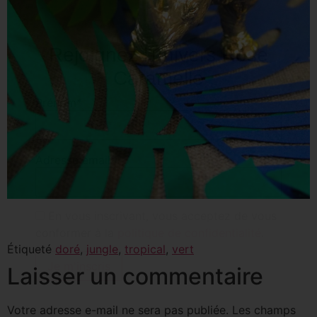
Rejoignez l'univers Rose
Caramelle
Prénom*
Adresse email*
En vous inscrivant, vous acceptez de vous
conformer à la
politique de confidentialité
.
Étiqueté
doré
,
jungle
,
tropical
,
vert
Laisser un commentaire
Votre adresse e-mail ne sera pas publiée.
Les champs