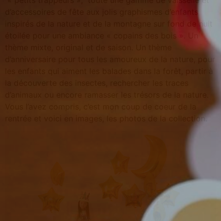
« petits trappeurs », toute une gamme de vaisselle et
d’accessoires de fête aux jolis graphismes d’enfants
inspirés de la nature et de la montagne sur fond de nuit
étoilée pour une ambiance « copains des bois ». Un
thème mixte, original et de saison. Un thème
d’anniversaire pour tous les amoureux de la nature, pour
les enfants qui aiment les balades dans la forêt, partir à
la découverte des insectes, rechercher les traces
d’animaux ou encore ramasser les trésors de la nature.
Vous l’avez compris, c’est mon coup de coeur de la
rentrée et voici en images, les photos de la collection.