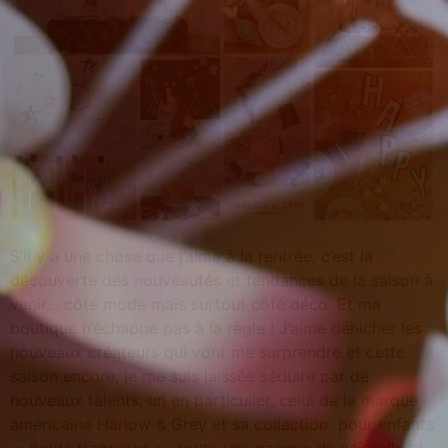
S’il y a une chose que j’aime à la rentrée, c’est la
découverte des nouveautés et tendances de la saison à
venir… côté mode mais surtout côté déco. Et ma
boutique n’échappe pas à la règle ! J’aime dénicher les
nouveaux créateurs qui vont me surprendre et cette
saison encore, je me suis laissée séduire par de
nouveaux talents, un en particulier, celui de la marque
américaine Harlow & Grey et sa collection pour enfants