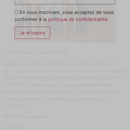
En vous inscrivant, vous acceptez de vous
conformer à la
politique de confidentialité
.
crédit photos : Harlow & Grey
J’espère que cette collection vous plaît autant qu’à
moi… Ces jolies photos m’ont, en tout cas, bien inspirée.
J’ai envie d’approfondir le thème des montagnes et de
la forêt et je pense vous proposer prochainement
d’autres idées déco sur ce thème. En attendant vous
pouvez retrouver l’ensembles des produits de la
collection
ici.
Belle fin de semaine.
Charlotte