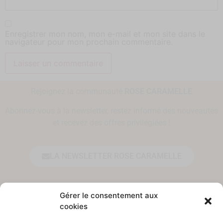
Enregistrer mon nom, mon e-mail et mon site dans le
navigateur pour mon prochain commentaire.
Rejoignez la communauté
ROSE CARAMELLE
Abonnez-vous à la newsletter, restez informé des nouveautés
et recevez des offres privilégiées !
LA NEWSLETTER ROSE CARAMELLE
Prénom*
Gérer le consentement aux
cookies