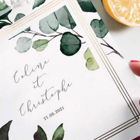
En vous inscrivant, 
vous conformer à la
po
confidentialité
.