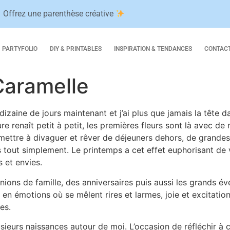
Offrez une parenthèse créative
PARTYFOLIO
DIY & PRINTABLES
INSPIRATION & TENDANCES
CONTAC
Caramelle
izaine de jours maintenant et j’ai plus que jamais la tête da
ure renaît petit à petit, les premières fleurs sont là avec de
mettre à divaguer et rêver de déjeuners dehors, de grandes 
tes tout simplement. Le printemps a cet effet euphorisant d
s et envies.
ions de famille, des anniversaires puis aussi les grands é
n émotions où se mêlent rires et larmes, joie et excitati
es.
lusieurs naissances autour de moi. L’occasion de réfléchir à