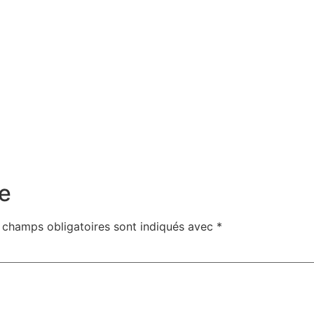
Rose Car
Prénom*
Adresse email*
En vous inscrivant, 
vous conformer à la
po
confidentialité
.
e
 champs obligatoires sont indiqués avec
*