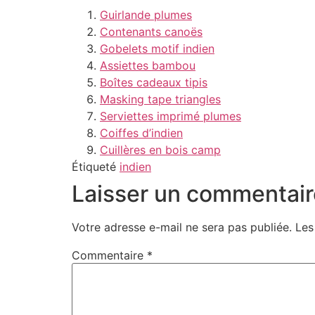
Guirlande plumes
Contenants canoës
Gobelets motif indien
Assiettes bambou
Boîtes cadeaux tipis
Masking tape triangles
Serviettes imprimé plumes
Coiffes d’indien
Cuillères en bois camp
Étiqueté
indien
Laisser un commentair
Votre adresse e-mail ne sera pas publiée.
Les
Commentaire
*