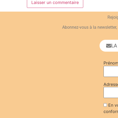
Rejo
Abonnez-vous à la newsletter, 
LA
Préno
Adress
En vo
confor