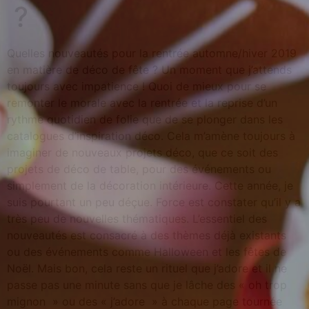
?
Quelles nouveautés pour la rentrée automne/hiver 2019
en matière de déco de fête ? Un moment que j’attends
toujours avec impatience ! Quoi de mieux pour se
remonter le morale avec la rentrée et la reprise d’un
rythme quotidien de folie que de se plonger dans les
catalogues d’inspiration déco. Cela m’amène toujours à
imaginer de nouveaux projets déco, que ce soit des
projets de déco de table, pour des événements ou
simplement de la décoration intérieure. Cette année, je
suis pourtant un peu déçue. Force est constater qu’il y a
très peu de nouvelles thématiques. L’essentiel des
nouveautés est consacré à des thèmes déjà existants
ou des événements comme Halloween et les fêtes de
Noël. Mais bon, cela reste un rituel que j’adore et il ne
passe pas une minute sans que je lâche des « oh trop
mignon » ou des « j’adore » à chaque page tournée