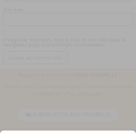
Site web
Enregistrer mon nom, mon e-mail et mon site dans le
navigateur pour mon prochain commentaire.
Rejoignez la communauté
ROSE CARAMELLE
Abonnez-vous à la newsletter, restez informé des nouveautés
et recevez des offres privilégiées !
LA NEWSLETTER ROSE CARAMELLE
Prénom*