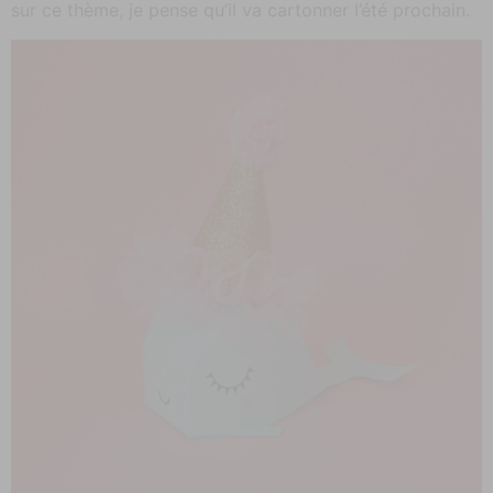
sur ce thème, je pense qu’il va cartonner l’été prochain.