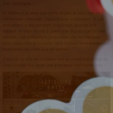
d’un catalogue.
Et d’ailleurs je sens que cette année, je vais tout de
même bien m’amuser, d’abord avec Halloween. Si cet
événement a été pendant longtemps ignorée à la
maison je m’en donne à coeur joie depuis que j’ai des
enfants. Les collections proposées par les marques
avec lesquelles je travaille, sont toutes cette année plus
inspirantes les unes que les autres.
D’abord, ce mix de couleurs noir et violet métallisée de
Chez Ginger Ray pour une ambiance Halloween chic :