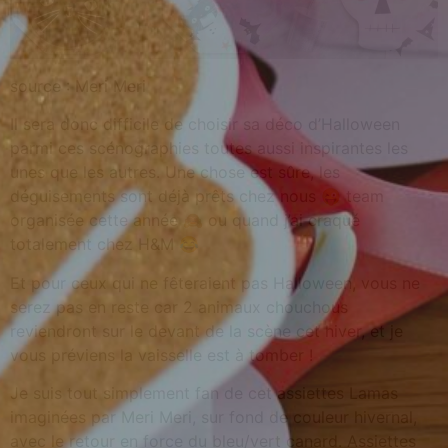
source : Meri Meri
Il sera donc difficile de choisir sa déco d’Halloween
parmi ces scénographies toutes aussi inspirantes les
unes que les autres. Une chose est sûre, les
déguisements sont déjà prêts chez nous 😜 team
organisée cette année 🙈 ou quand j’ai craqué
totalement chez H&M 😂
Et pour ceux qui ne fêteraient pas Halloween, vous ne
serez pas en reste car 2 animaux chouchous
reviendront sur le devant de la scène cet hiver, et je
vous préviens la vaisselle est à tomber !
Je suis tout simplement fan de cet assiettes Lamas
imaginées par Meri Meri, sur fond de couleur hivernal,
avec le retour en force du bleu/vert canard. Assiettes