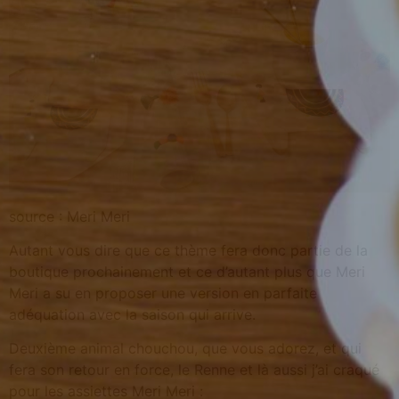
source : Meri Meri
Autant vous dire que ce thème fera donc partie de la
boutique prochainement et ce d’autant plus que Meri
Meri a su en proposer une version en parfaite
adéquation avec la saison qui arrive.
Deuxième animal chouchou, que vous adorez, et qui
fera son retour en force, le Renne et là aussi j’ai craqué
pour les assiettes Meri Meri :