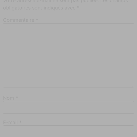
Votre adresse e-mail ne sera pas publiée.
Les champs
obligatoires sont indiqués avec
*
Commentaire
*
Nom
*
E-mail
*