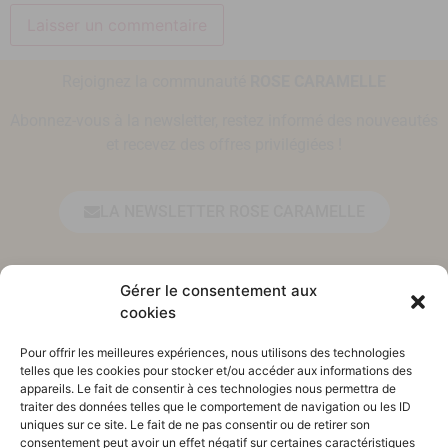
Rejoignez la communauté
ROSE CARAMELLE
Abonnez-vous à la newsletter, restez informé des nouveautés
et recevez des offres privilégiées !
LA NEWSLETTER ROSE CARAMELLE
Prénom*
Gérer le consentement aux
cookies
Pour offrir les meilleures expériences, nous utilisons des technologies
Adresse email*
telles que les cookies pour stocker et/ou accéder aux informations des
appareils. Le fait de consentir à ces technologies nous permettra de
traiter des données telles que le comportement de navigation ou les ID
uniques sur ce site. Le fait de ne pas consentir ou de retirer son
En vous inscrivant, vous acceptez de vous
consentement peut avoir un effet négatif sur certaines caractéristiques