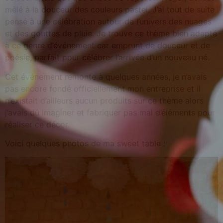
mêlé à la douceur des couleurs pastel. J’ai tout de suite
pensé à une célébration autour de l’univers des nuages
et des gouttes de pluie. Je trouve ce thème bien adapté
à ce genre d’événement car emprunt de douceur et de
poésie, parfait pour célébrer l’arrivée d’un nouveau né.
Cet événement remonte à quelques années, je n’avais
pas encore fondé officiellement mon entreprise et il
n’existait d’ailleurs aucun produits sur ce thème alors
j’avais dû imaginer et fabriquer pas mal d’éléments pour
réaliser ce décor.
Voici quelques photos de ma sweet table :