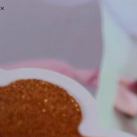
Offrez une parenthèse créative
6 classiques
d’anniversaire
indémodables