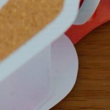
anniversaire
sur un thème
aquatique
autour de la
célèbre petite Sirène. Imaginez un décor
puisant sont
inspiration dans l’océan…
coquillages et crustacés,
poissons aux
reflets nacrés
, algues et coraux, une jolie
vaisselle de table aux
couleurs irisées
, parfait pour
vous plonger dans la magie de ce mythe des
ensorceleuses des mers. C’est aussi un thème parfait
pour un anniversaire d’été si vous avez un jardin car
vous pouvez organiser des jeux d’eau en extérieur.