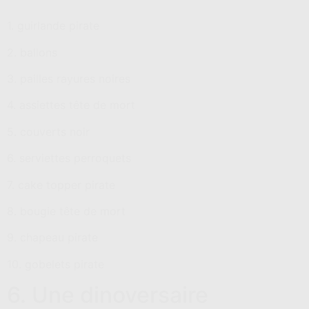
1. guirlande pirate
2. ballons
3. pailles rayures noires
4. assiettes tête de mort
5. couverts noir
6. serviettes perroquets
7. cake topper pirate
8. bougie tête de mort
9. chapeau pirate
10. gobelets pirate
6. Une dinoversaire