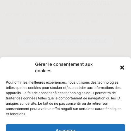
Rejoignez la communauté
ROSE CARAMELLE
Abonnez-vous à la newsletter, restez informé des nouveautés
et recevez des offres privilégiées !
LA NEWSLETTER ROSE CARAMELLE
Prénom*
Gérer le consentement aux
cookies
Pour offrir les meilleures expériences, nous utilisons des technologies
Adresse email*
telles que les cookies pour stocker et/ou accéder aux informations des
appareils. Le fait de consentir à ces technologies nous permettra de
traiter des données telles que le comportement de navigation ou les ID
uniques sur ce site. Le fait de ne pas consentir ou de retirer son
En vous inscrivant, vous acceptez de vous
consentement peut avoir un effet négatif sur certaines caractéristiques
conformer à la
politique de confidentialité
.
et fonctions.
Accepter