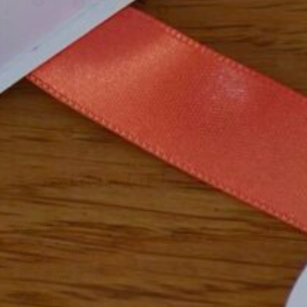
1. ballons
2. gobelets irisés
3. ballon mylar sirène
4. serviettes sirène