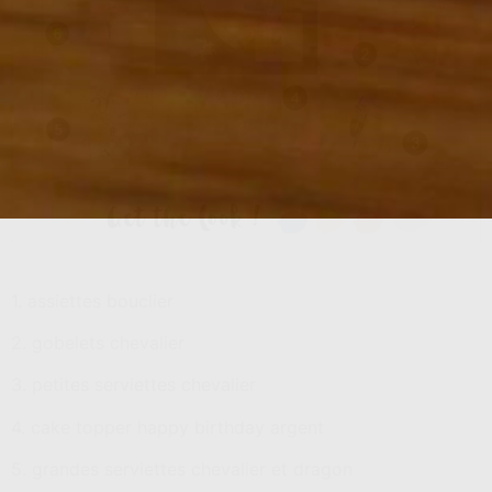
1. assiettes bouclier
2. gobelets chevalier
3. petites serviettes chevalier
4. cake topper happy birthday argent
5. grandes serviettes chevalier et dragon