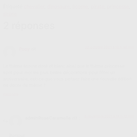
Étiqueté
chevalier
,
dinosaure
,
licorne
,
pirate
,
princesse
,
sirène
2 réponses
22 octobre 2021 à 13 h 46 min
Popy
dit :
Le thème licorne doré et blanc ainsi que le thème princesse
sont pour moi les plus belles décorations pour fêter un
anniversaire, est-ce que vous pensez faire une nouvelle édition
de décor de thème ?
Répondre
8 novembre 2021 à 14 h 12 min
adminRoseCaramelle
dit :
Bonjour,