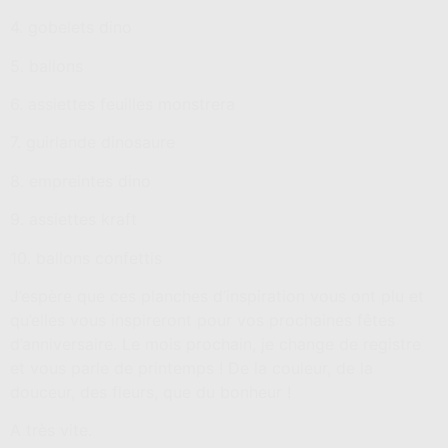
4. gobelets dino
5. ballons
6. assiettes feuilles monstrera
7. guirlande dinosaure
8. empreintes dino
9. assiettes kraft
10. ballons confettis
J’espère que ces planches d’inspiration vous ont plu et
qu’elles vous inspireront pour vos prochaines fêtes
d’anniversaire. Le mois prochain, je change de registre
et vous parle de printemps ! De la couleur, de la
douceur, des fleurs, que du bonheur !
A très vite.