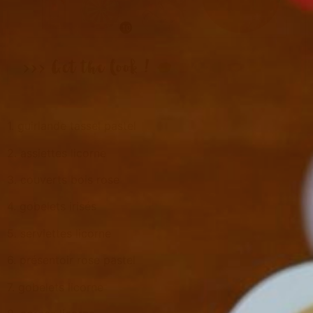
1. guirlande tassel pastel
2. assiettes licorne
3. couverts bois rose
4. gobelets irisés
5. serviettes licorne
6. présentoir rose pastel
7. gobelets licorne