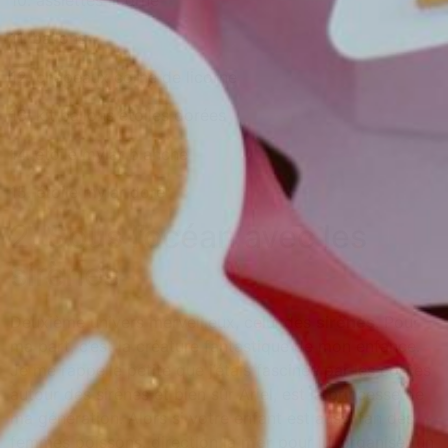
11. ballons
12. chapeaux corne de licorne
13. kit ballons étoiles dorées
14. étoile mylar blanche
15. étoile mylar doré
2. Sous l’océan avec les
sirènes
Deuxième univers merveilleux, celui des
sirènes
. Pour
ma part, c’est la créature fantastique de mon enfance.
Je me rappelle petite que j’étais fascinée par les contes
autour des sirènes et bien sûr Ariel, est la princesse de
ma génération. Alors si votre enfant est aussi fan des
femmes poissons, direction la
mer
pour lui organiser un