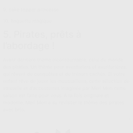
9. cake topper princesse
10. baguette magique
5. Pirates, prêts à
l’abordage !
Avant dernière thème incontournable, celui du monde
des pirates. Un thème pour aventuriers et aventurières,
qui rêvent de conquêtes et de trésors cachés. Si votre
enfant rêve de jouer les moussaillons, cette sélection de
vaisselle et d’accessoires imaginée par Meri Meri cette
saison est faite pour vous. A la fois originale et
moderne, Meri Meri a su revisiter le thème des pirates
avec brio.