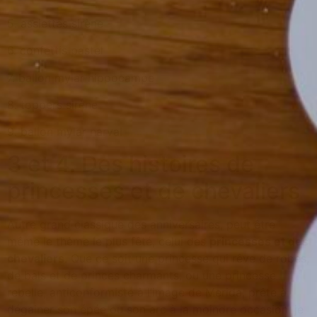
5. assiettes sirène
6. confettis pastel
7. ballon mylar hippocampe
8. toppers sirène
9. ballon mylar narval
3 et 4. Des histoires de
princesses et de chevaliers
Autre grand classique des anniversaires, peut être
même le thème le plus fêté, celui des
princesses et des
chevaliers
. Que ce soit une princesse qui rêve de robes,
de bals et de princes charmants, ou une princesse
rebelle, anticonformiste à l’image de Merida, prête à
dégainer son épée ou son arc à la moindre occasion, je