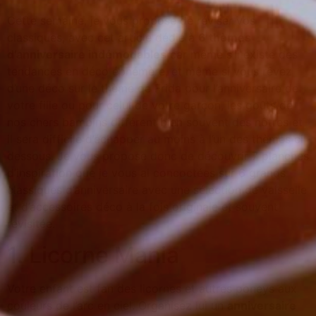
Cette semaine, je vous propose de réviser vos
classiques, avec cet article dédié à
6 thèmes
d’anniversaire indémodables
car même s’il existe des
tendances en déco éphémère, et même si vous rêvez
d’une déco sur le thème de Frida pour l’anniversaire de
votre fille ou pour celui de votre garçon, les goûts de
nos chers bambins différent bien souvent des nôtres et
il sera difficile d’échapper au moins à l’un des thèmes ci
dessous. Je vous propose donc de découvrir 7 planches
d’inspiration que je vous ai concoctées sur 6 grands
classiques d’anniversaire avec une sélection de vaisselle
et d’accessoires déco à la fois originale et souvent
revisitée.
1. Licorne Mania
Votre enfant est fan des licornes et autres poneys aux
couleurs de l’arc en ciel. Organisez lui un
anniversaire