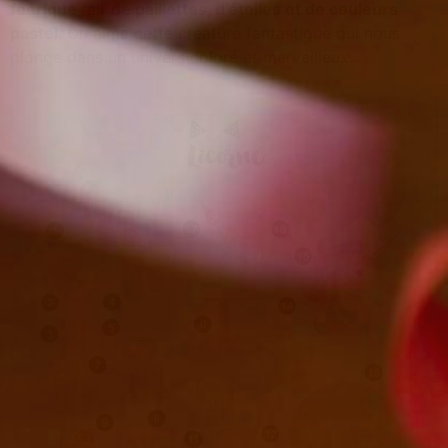
féérique
fait de
paillettes, d’étoiles et de couleurs
pastel
. On aime cette créature fantastique qui nous
plonge dans un univers coloré et merveilleux.