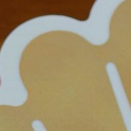
8. cornes licorne
9. cake topper licorne et arc en ciel
10. assiettes irisées
11. bougie licorne
12. bandeau de tête licorne
13. guirlande licorne
14. étoile mylar irisé
15. ballon mylar licorne
16. ballons pastel
17. mini pinata licorne
Et si le monde magique de la licorne vous ennuie, rien
ne vous empêche de revisiter son univers à partir d’une
décoration en blanc et doré, plus chic et lumineux.