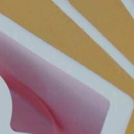
1. Set lampions doré et blanc
2. gobelets étoiles dorées
3. gobelets doré uni
4. pailles rayures dorées
5. pailles dorées métallisées
6. serviettes étoiles dorées
7. assiettes étoile doré
8. toppers étoiles doré
9. cake topper happy birthday doré
10. assiettes licorne