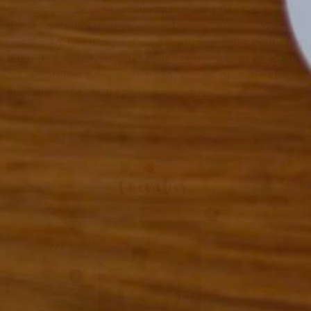
connais peu de petites filles qui ne sont pas fascinées
par les histoires de princesses. Bienvenue donc avec
ces 2 planches d’inspiration dans l’univers des
contes et
légendes
médiévaux, des histoires d’amour et de magie
où se côtoient princesses de royaumes,
dragons
et
chevaliers, fées et baguettes magiques.