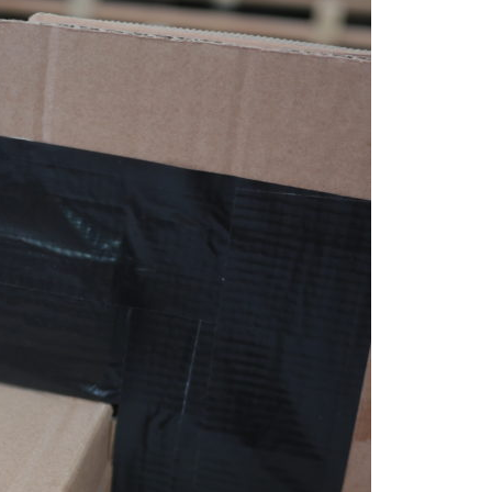
En vous inscrivant, 
vous conformer à la
po
confidentialité
.