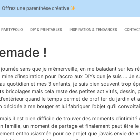
Offrez une parenthèse créative
PARTYFOLIO
DIY & PRINTABLES
INSPIRATION & TENDANCES
CONTAC
emade !
 journée sans que je m’émerveille, en me baladant sur les ré
 mine d’inspiration pour l’accro aux DIYs que je suis … Je 
ce au quotidien et mes 3 enfants, je suis bien souvent trop
its bricolages mais cela reste des petites activités, dessin,
’extérieur quand le temps permet de profiter du jardin et au
in décidée à me bouger et lui fabriquer l’objet qu’il convoita
 mais il est bien difficile de trouver des moments d’intimit
é en famille, un moment de partage et finalement peut être l
llement enthousiasmée pour ce projet que j’avais envie de vo