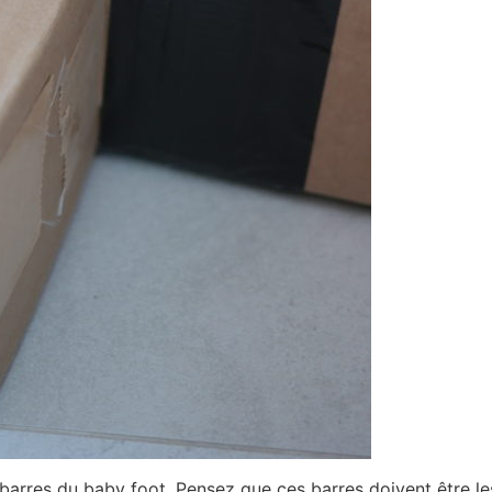
 barres du baby foot. Pensez que ces barres doivent être les